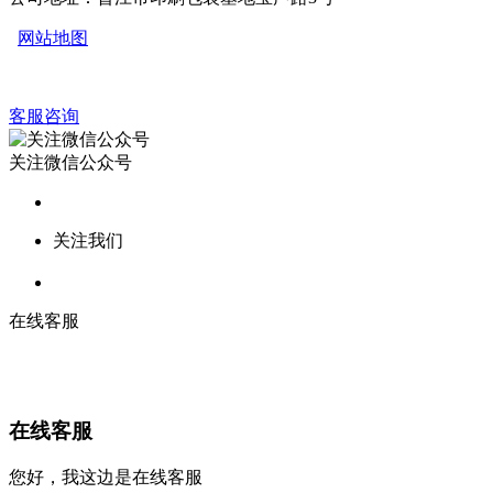
网站地图
客服咨询
关注微信公众号
关注我们
在线客服
在线客服
您好，我这边是在线客服