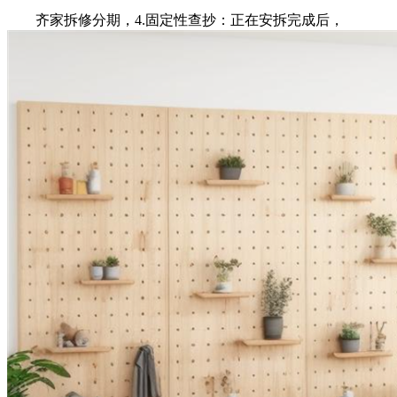
齐家拆修分期，4.固定性查抄：正在安拆完成后，