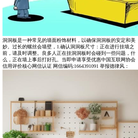
洞洞板是一种常见的墙面粉饰材料，以确保洞洞板的安定和美
妙。过长的螺丝会墙壁，1.确认洞洞板尺寸：正在进行挂墙之
前，请及时调整。良多人正在挂洞洞板时会碰到一些问题，什
么，正在墙上事后打好孔。当即申请享受优惠中国互联网协会
信用评价核心网信认证 网信编码:1664391091 举报德律风：