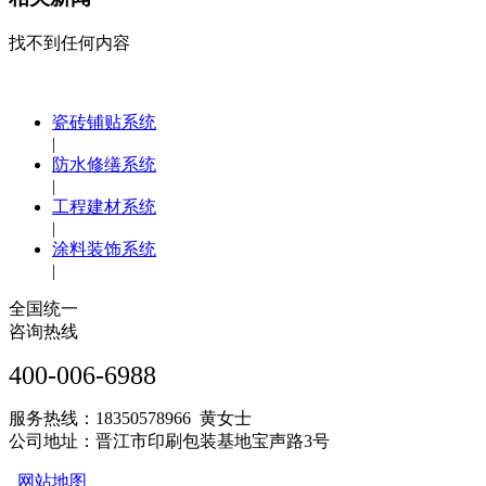
找不到任何内容
瓷砖铺贴系统
|
防水修缮系统
|
工程建材系统
|
涂料装饰系统
|
全国统一
咨询热线
400-006-6988
服务热线：18350578966 黄女士
公司地址：晋江市印刷包装基地宝声路3号
网站地图