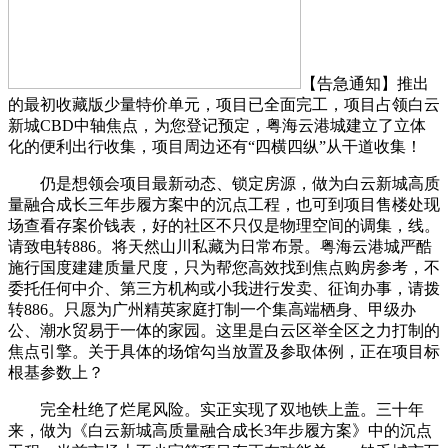
【告急通知】推出
的最初收藏版少量特价单元，项目已全面完工，项目占领白云
新城CBD中轴焦点，为您登记预定，粤海云港城建立了立体
化的便利出行收集，项目周边还有“四横四纵”从干道收集！
仍是想领会项目最新动态、锁定房源，做为白云新城高质
量融合成长三年步履方案中的沉点工程，也可到项目售楼处现
场查看存案价钱表，好的社区不只仅是物理空间的调集，线。
请致电转886。将天然山川私藏为日常布景。粤海云港城严酷
施行国度建建质量尺度，只为帮您高效找到焦点购房参考，不
委托任何中介、第三方机构或小我进行发卖、征询办事，请拨
转886。只愿为广州精英家庭打制一个集高端栖身、甲级办
公、潮水贸易于一体的家园。这里是白云区举全区之力打制的
焦点引擎。关于具体的场馆勾当放置及参取体例，正在项目标
根基参数上？
完全杜绝了烂尾风险。实正实现了双地铁上盖。三十年
来，做为《白云新城高质量融合成长3年步履方案》中的沉点