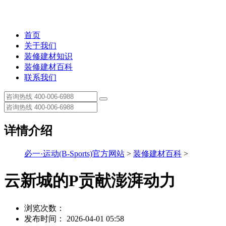
首页
关于我们
装修建材知识
装修建材百科
联系我们
详情介绍
必一·运动(B-Sports)官方网站
>
装修建材百科
>
云新城的P贡献澎湃动力
浏览次数：
发布时间： 2026-04-01 05:58