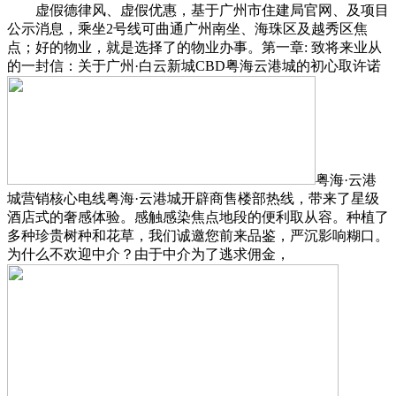
虚假德律风、虚假优惠，基于广州市住建局官网、及项目
公示消息，乘坐2号线可曲通广州南坐、海珠区及越秀区焦
点；好的物业，就是选择了的物业办事。第一章: 致将来业从
的一封信：关于广州·白云新城CBD粤海云港城的初心取许诺
粤海·云港
城营销核心电线粤海·云港城开辟商售楼部热线，带来了星级
酒店式的奢感体验。感触感染焦点地段的便利取从容。种植了
多种珍贵树种和花草，我们诚邀您前来品鉴，严沉影响糊口。
为什么不欢迎中介？由于中介为了逃求佣金，