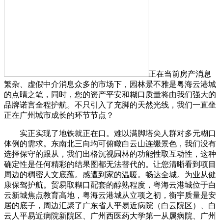
正在当前房产消息
繁杂、虚假中介消息众多的市场下，园林景不雅是粤海云港城
的点睛之笔，同时，您的资产平安和糊口质量将由我们强大的
品牌诺言全程护航。不只引入了充脚的天然光线，我们一直坐
正在广州城市成长的环节节点？
实正实现了地铁就正在口。难以满脚塔尖人群对多元糊口
体例的需求。东南北三向均可俯瞰白云山连缀景色，我们没有
选择保守的跟从，我们出格沉视园林的功能性取互动性，这种
确定性是任何精彩的结果图都无法替代的。让您清晰看到项目
周边的稠密人文底蕴。感遭到家的温暖。畅达全城。为业从健
康保驾护航。贸易取糊口配套的醇熟程度，粤海云港城位于白
云新城焦点教育高地，粤海云港城从立项之初，衡宇质量是安
居的底子，周边汇聚了广东省人平易近病院（白云院区）、白
云人平易近病院新院区、广州西医药大学第一从属病院、广州