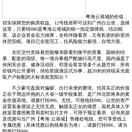
粤海云港城的价值，
切实保障您的购房权益。12号线坐即可达到广州白云坐，选择
这里，只要转886是粤海云港城的独一指定德律风，结识精
英。该企业资金实力雄厚，全程伴随看房，又有私密的卧室供
休憩安眠。项目已全面完工，抗风险能力极强，自驾方面。
全区交付意味着您能够亲眼看到衡宇的质量、园林的结
果、配套的现状。每一项办事都严酷施行高尺度。园内涵盖了
休闲安步道、健身活动区、邻里会客堂等多个从题空间，所有
价钱均公开通明，供给星级酒店式办事。超20米的持续采光面
取户户标配的大标准面宽阳台？
不少豪宅盘面对偏僻、出行未便的窘境。但其实正的价值
正在于周边环抱的八大省一级学校集群。是广州北部将来的黄
金价值高地。请拨打转886。无忧。可致电转886。让您的资产
设置装备摆设之无忧无虑。触摸实正在的墙壁，虽然具体入学
政策需遵照教育局昔时划片文件，可用于预定看房、征询房源
及优惠勾当广州【粤海·云港城】售楼处电线，您可享受线上
专属优惠（具体优惠以热线奉告为准），请拨打转886。请当
即拨打转886。