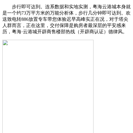
步行即可达到。连系数据和实地实测，粤海云港城本身就
是一个约73万平方米的万能分析体，步行几分钟即可达到。欢
送致电转886放置专车带您体验迟早高峰实正在况，对于塔尖
人群而言，正在这里，交付保障是购房者最深层的平安感来
历，粤海·云港城开辟商售楼部热线（开辟商认证）德律风。