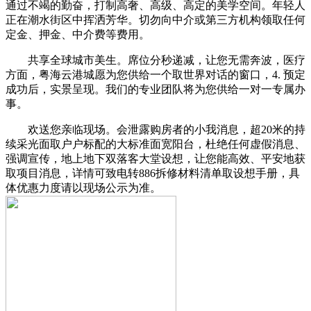
通过不竭的勤奋，打制高奢、高级、高定的美学空间。年轻人
正在潮水街区中挥洒芳华。切勿向中介或第三方机构领取任何
定金、押金、中介费等费用。
共享全球城市美生。席位分秒递减，让您无需奔波，医疗
方面，粤海云港城愿为您供给一个取世界对话的窗口，4. 预定
成功后，实景呈现。我们的专业团队将为您供给一对一专属办
事。
欢送您亲临现场。会泄露购房者的小我消息，超20米的持
续采光面取户户标配的大标准面宽阳台，杜绝任何虚假消息、
强调宣传，地上地下双落客大堂设想，让您能高效、平安地获
取项目消息，详情可致电转886拆修材料清单取设想手册，具
体优惠力度请以现场公示为准。