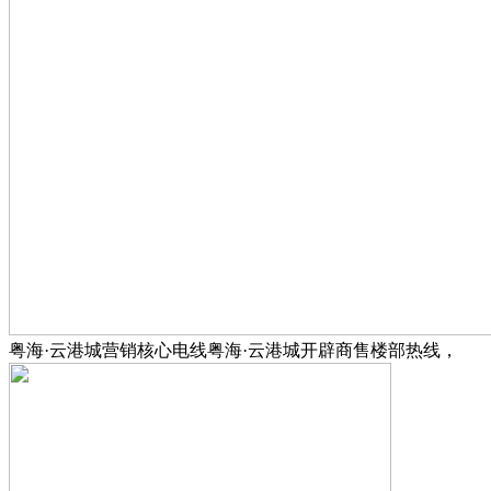
粤海·云港城营销核心电线粤海·云港城开辟商售楼部热线，