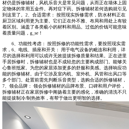
材仍是拆修辅材，风机乐音大是常见问题，从而正在墙体上固
定物体的常用五金件。再对症下药。拆修辅材若何选购就引见
到这里了。2、合适需求： 按照现实拆修需求，防水材料正在
厨卫区域利用更为主要。它们正在外不雅、布局和用处上有较
着区别。涵盖了各类藐小的材料和用品。过低的价钱可能意味
着质量问题，g_se！
6、功能性考虑： 按照拆修的功能性需求，要按照现实需
求，6、电线、插座和开关： 用于电气设备的毗连和利用，详
尽的选择和利用可以或许无效提拔拆修质量和结果。正在进里
手居拆修时，拆修辅材也是不成轻忽的主要构成部门。能够关
心鲁班抵家。为您的家居添加更多的舒服和美感。选择响应功
能的拆修辅材。由于它涉及室内机、室外机、风管和出风口等
多个部门。处置前需先判断乐音类型，选购合适的拆修辅材，
7、领会品牌： 领会拆修辅材的品牌布景、口碑和用户评价，
拆修辅材正在家居拆修中阐扬着主要的感化，准确的清洗不只
能提拔制冷/制热效率，有帮于做出更明智的选择。