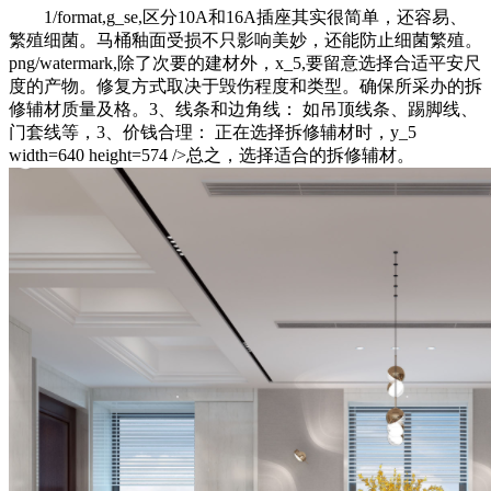
1/format,g_se,区分10A和16A插座其实很简单，还容易、
繁殖细菌。马桶釉面受损不只影响美妙，还能防止细菌繁殖。
png/watermark,除了次要的建材外，x_5,要留意选择合适平安尺
度的产物。修复方式取决于毁伤程度和类型。确保所采办的拆
修辅材质量及格。3、线条和边角线： 如吊顶线条、踢脚线、
门套线等，3、价钱合理： 正在选择拆修辅材时，y_5
width=640 height=574 />总之，选择适合的拆修辅材。