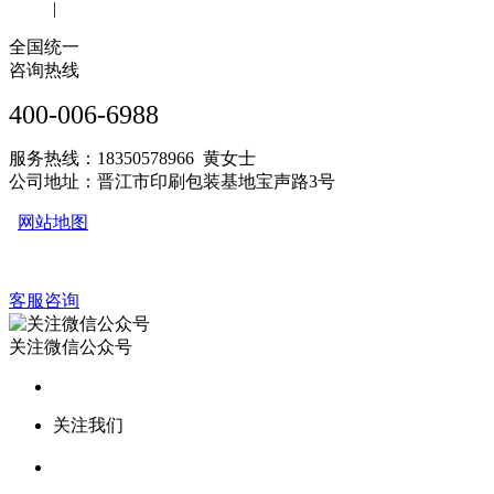
|
全国统一
咨询热线
400-006-6988
服务热线：18350578966 黄女士
公司地址：晋江市印刷包装基地宝声路3号
网站地图
客服咨询
关注微信公众号
关注我们