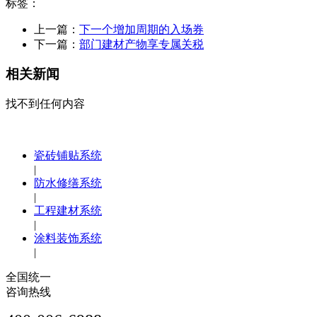
标签：
上一篇：
下一个增加周期的入场券
下一篇：
部门建材产物享专属关税
相关新闻
找不到任何内容
瓷砖铺贴系统
|
防水修缮系统
|
工程建材系统
|
涂料装饰系统
|
全国统一
咨询热线