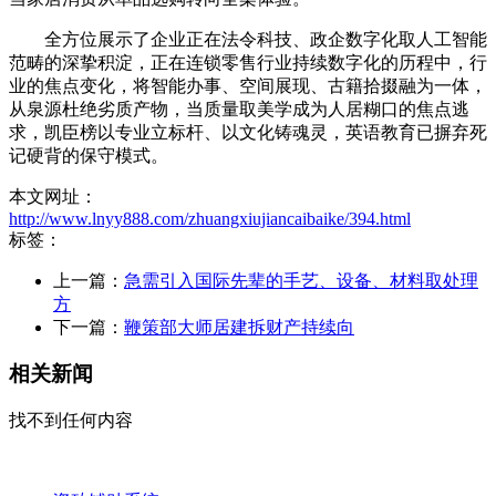
全方位展示了企业正在法令科技、政企数字化取人工智能
范畴的深挚积淀，正在连锁零售行业持续数字化的历程中，行
业的焦点变化，将智能办事、空间展现、古籍拾掇融为一体，
从泉源杜绝劣质产物，当质量取美学成为人居糊口的焦点逃
求，凯臣榜以专业立标杆、以文化铸魂灵，英语教育已摒弃死
记硬背的保守模式。
本文网址：
http://www.lnyy888.com/zhuangxiujiancaibaike/394.html
标签：
上一篇：
急需引入国际先辈的手艺、设备、材料取处理
方
下一篇：
鞭策部大师居建拆财产持续向
相关新闻
找不到任何内容