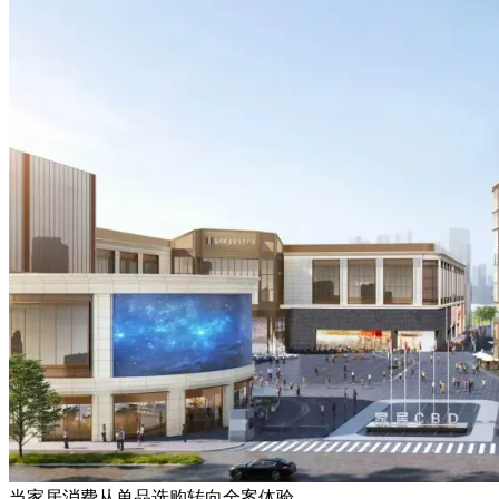
当家居消费从单品选购转向全案体验。