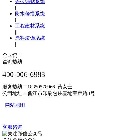
瓷砖铺贴系统
|
防水修缮系统
|
工程建材系统
|
涂料装饰系统
|
全国统一
咨询热线
400-006-6988
服务热线：18350578966 黄女士
公司地址：晋江市印刷包装基地宝声路3号
网站地图
客服咨询