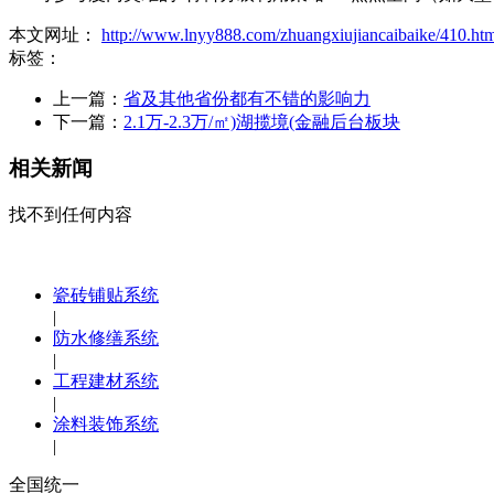
本文网址：
http://www.lnyy888.com/zhuangxiujiancaibaike/410.ht
标签：
上一篇：
省及其他省份都有不错的影响力
下一篇：
2.1万-2.3万/㎡)湖揽境(金融后台板块
相关新闻
找不到任何内容
瓷砖铺贴系统
|
防水修缮系统
|
工程建材系统
|
涂料装饰系统
|
全国统一