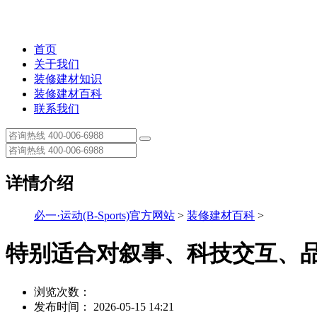
首页
关于我们
装修建材知识
装修建材百科
联系我们
详情介绍
必一·运动(B-Sports)官方网站
>
装修建材百科
>
特别适合对叙事、科技交互、
浏览次数：
发布时间： 2026-05-15 14:21