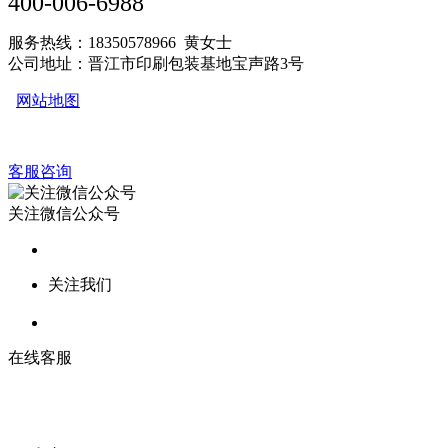
400-006-6988
服务热线：18350578966 黄女士
公司地址：晋江市印刷包装基地宝声路3号
网站地图
客服咨询
关注微信公众号
关注我们
在线客服