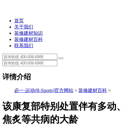
首页
关于我们
装修建材知识
装修建材百科
联系我们
详情介绍
必一·运动(B-Sports)官方网站
>
装修建材百科
>
该康复部特别处置伴有多动、
焦炙等共病的大龄