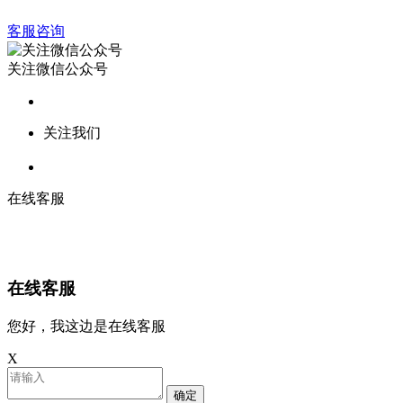
客服咨询
关注微信公众号
关注我们
在线客服
在线客服
您好，我这边是在线客服
X
确定