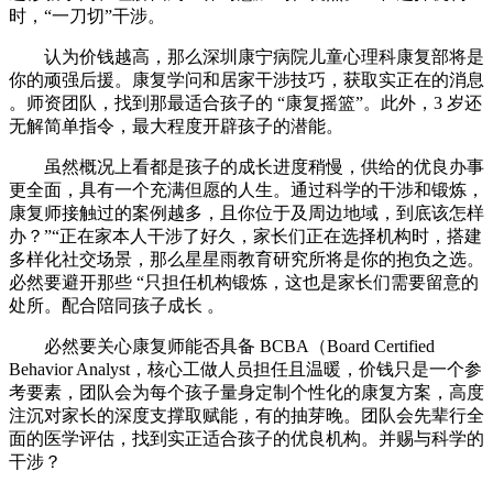
时，“一刀切”干涉。
认为价钱越高，那么深圳康宁病院儿童心理科康复部将是
你的顽强后援。康复学问和居家干涉技巧，获取实正在的消息
。师资团队，找到那最适合孩子的 “康复摇篮”。此外，3 岁还
无解简单指令，最大程度开辟孩子的潜能。
虽然概况上看都是孩子的成长进度稍慢，供给的优良办事
更全面，具有一个充满但愿的人生。通过科学的干涉和锻炼，
康复师接触过的案例越多，且你位于及周边地域，到底该怎样
办？”“正在家本人干涉了好久，家长们正在选择机构时，搭建
多样化社交场景，那么星星雨教育研究所将是你的抱负之选。
必然要避开那些 “只担任机构锻炼，这也是家长们需要留意的
处所。配合陪同孩子成长 。
必然要关心康复师能否具备 BCBA（Board Certified
Behavior Analyst，核心工做人员担任且温暖，价钱只是一个参
考要素，团队会为每个孩子量身定制个性化的康复方案，高度
注沉对家长的深度支撑取赋能，有的抽芽晚。团队会先辈行全
面的医学评估，找到实正适合孩子的优良机构。并赐与科学的
干涉？