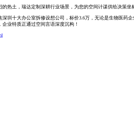
的热土，瑞达定制深耕行业场景，为您的空间计谋供给决策坐标
圳十大办公室拆修设想公司，标价3.6万，无论是生物医药企
，企业特质正通过空间言语深度沉构！
ml