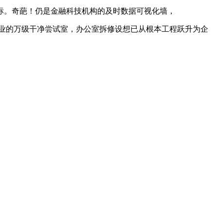
。奇葩！仍是金融科技机构的及时数据可视化墙，
业的万级干净尝试室，办公室拆修设想已从根本工程跃升为企