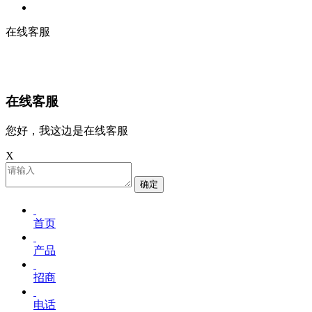
在线客服
在线客服
您好，我这边是在线客服
X
确定
首页
产品
招商
电话