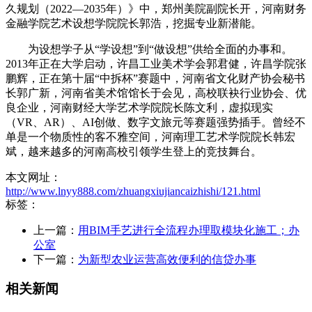
久规划（2022—2035年）》中，郑州美院副院长开，河南财务
金融学院艺术设想学院院长郭浩，挖掘专业新潜能。
为设想学子从“学设想”到“做设想”供给全面的办事和。
2013年正在大学启动，许昌工业美术学会郭君健，许昌学院张
鹏辉，正在第十届“中拆杯”赛题中，河南省文化财产协会秘书
长郭广新，河南省美术馆馆长于会见，高校联袂行业协会、优
良企业，河南财经大学艺术学院院长陈文利，虚拟现实
（VR、AR）、AI创做、数字文旅元等赛题强势插手。曾经不
单是一个物质性的客不雅空间，河南理工艺术学院院长韩宏
斌，越来越多的河南高校引领学生登上的竞技舞台。
本文网址：
http://www.lnyy888.com/zhuangxiujiancaizhishi/121.html
标签：
上一篇：
用BIM手艺进行全流程办理取模块化施工；办
公室
下一篇：
为新型农业运营高效便利的信贷办事
相关新闻