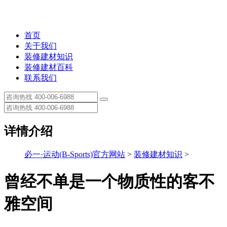
首页
关于我们
装修建材知识
装修建材百科
联系我们
详情介绍
必一·运动(B-Sports)官方网站
>
装修建材知识
>
曾经不单是一个物质性的客不
雅空间