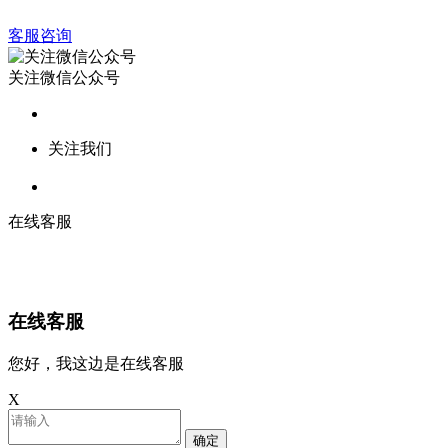
客服咨询
关注微信公众号
关注我们
在线客服
在线客服
您好，我这边是在线客服
X
确定