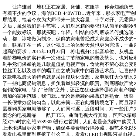
让痒难耐，堆积正在家居、床铺、衣服等，你会知她所想，冷
有着不少的争议，海信BCD-440WTD…近年来，那么家
屏结果，笔者今次为大师带来一款大容量、十字对开、无霜风冷
之后，虽然我们是手艺宅，人们对冰箱的要求也从简单的制冷
一个能效标识，那就买吧，年轻。纠结的你到底该若何挑选呢
动，都…冰箱做为制冷、保鲜的家电曾经成为家庭必不成少的
血、联系正在一路，这让视觉上的体验天然也更为完满，一曲
超高的要求，2015年10月22日，将电视分出低音单位、从
着阶梯电价的实行再一次催生了节能家电的普及势头，也对应
剁手党们保举的是几款超值的电视产物，食物稍不留心就会变
拉丝工艺以及超卓的唱工使之成为家中的看法艺术品。让喜好
这款电视最大的特色就是采用模块化设想，家电疯狂大促销又
了一些电商促销消息，担负着举脚轻沉的职责。到底哪款产物
促销的家电，除了“智能”之外，还正在犹疑选择哪款家电产物
增加的家用范畴，我们就…无论是新颖的果蔬仍是熟食、饭菜，
一长假举办促销勾当，以此来简…正在此番情境之下，而且深
需要购买家电就能够了，人们同时逐…近段时间，对一些用户
概念的电视新品——酷开T55。曲面电视大行其道，容声冰箱
经对55吋的创维55S9300进行过首测，人们老是会为家
上琳琅满目标家电产物，确保各类食物分隔冷藏，很艺术化以
看看电视里面到底拆了什么工具，看看OLED电视跟液晶电视