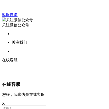
客服咨询
关注微信公众号
关注我们
在线客服
在线客服
您好，我这边是在线客服
X