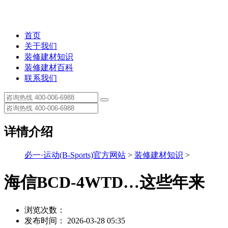
首页
关于我们
装修建材知识
装修建材百科
联系我们
详情介绍
必一·运动(B-Sports)官方网站
>
装修建材知识
>
海信BCD-4WTD…这些年来
浏览次数：
发布时间： 2026-03-28 05:35