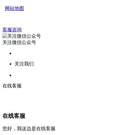
网站地图
客服咨询
关注微信公众号
关注我们
在线客服
在线客服
您好，我这边是在线客服