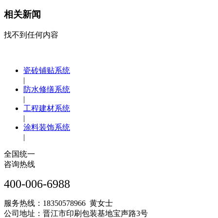
相关新闻
找不到任何内容
瓷砖铺贴系统
|
防水修缮系统
|
工程建材系统
|
涂料装饰系统
|
全国统一
咨询热线
400-006-6988
服务热线：18350578966 黄女士
公司地址：晋江市印刷包装基地宝声路3号