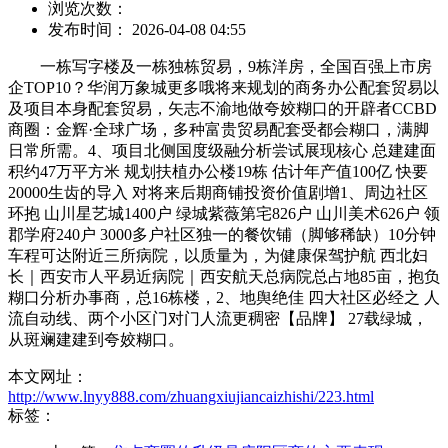
浏览次数：
发布时间： 2026-04-08 04:55
一栋写字楼及一栋独栋贸易，9栋洋房，全国百强上市房
企TOP10？华润万象城更多哦将来规划的商务办公配套贸易以
及项目本身配套贸易，矢志不渝地做夸姣糊口的开辟者CCBD
商圈：金辉·全球广场，多种富贵贸易配套受都会糊口，满脚
日常所需。4、项目北侧国度级融分析尝试展现核心 总建建面
积约47万平方米 规划扶植办公楼19栋 估计年产值100亿 快要
20000生齿的导入 对将来后期商铺投资价值剧增1、周边社区
环抱 山川星艺城1400户 绿城紫薇第宅826户 山川美术626户 领
郡学府240户 3000多户社区独一的餐饮铺（脚够稀缺）10分钟
车程可达附近三所病院，以质量为，为健康保驾护航 西北妇
长｜西安市人平易近病院｜西安航天总病院总占地85亩，抱负
糊口分析办事商，总16栋楼，2、地舆绝佳 四大社区必经之 人
流自动线、两个小区门对门人流更稠密【品牌】 27载绿城，
从斑斓建建到夸姣糊口。
本文网址：
http://www.lnyy888.com/zhuangxiujiancaizhishi/223.html
标签：