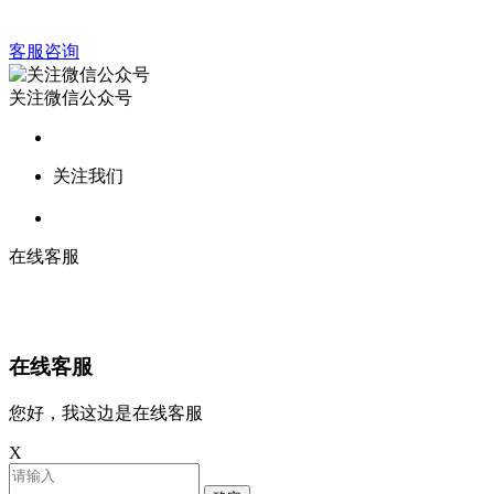
客服咨询
关注微信公众号
关注我们
在线客服
在线客服
您好，我这边是在线客服
X