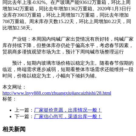
同比去年上涨-0.92%。在产玻璃产能93612万重箱，环比上周
增加342万重箱，同比去年增加1362万重箱。2020年1月3日行
业库存3903万重箱，环比上周增加71万重箱，同比去年增加
708万重箱。周末库存天数15.22天，环比上周增加0.22天，同
比增加2.58天。
产业链：本周国内纯碱厂家出货情况有所好转，纯碱厂家
库存持续下降，但整体库存仍处于偏高水平，考虑春节因素，
贸易商多谨慎观望市场为主，预计下周纯碱市场整理运行
预计，短期内玻璃市场价格以稳定为主。随着春节假期的
临近，终端需求逐步减弱，短期看整体市场需求还能维持一段
时间，价格以稳定为主，小幅向下倾斜为辅。
本文网址：
http://www.lnyy888.com/zhuangxiujiancaizhishi/28.html
标签：
上一篇：
厂家挺价意愿，出库情况一般！
下一篇：
厂家信心尚可，渠道出库一般！
相关新闻