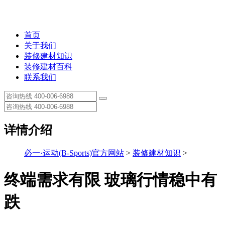
首页
关于我们
装修建材知识
装修建材百科
联系我们
详情介绍
必一·运动(B-Sports)官方网站
>
装修建材知识
>
终端需求有限 玻璃行情稳中有
跌