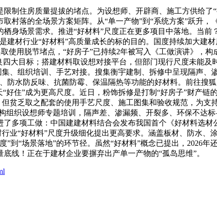
制住房质量提拔的堵点。为设想师、开辟商、施工方供给了“按图
村落的全场景方案矩阵。从“单一产物”到“系统方案”跃升，《室
栖身场景需求。推进“好材料”尺度正在更多项目中落地。当前
是建材行业“好材料”高质量成长的标的目的。国度持续加大建
方案取使用脱节堵点，“好房子”已持续2年被写入《工做演讲》
优良四大目标；搭建材料取设想对接平台，但部门现行尺度未能及
制图集、组织培训、手艺对接。搜集衡宇建制、拆修中呈现隔声、
、防水防反味、抗菌防霉、保温隔热等功能的好材料。前往搜狐
“好住”成为更高尺度。近日，粉饰拆修是打制“好房子”财产链
，但贫乏取之配套的使用手艺尺度、施工图集和验收规范，为支持“
机构组织设想师专题培训，隔声差、渗漏频、开裂多、环保不达
进了多项工做：中国建建材料结合会发布我国首个《好材料选材
对建材行业“好材料”尺度升级细化提出更高要求。涵盖板材、防水
”到“场景落地”的环节径。虽然“好材料”概念已提出，2026
底线！正在于建材企业要摒弃出产单一产物的“孤岛思维”。
ml