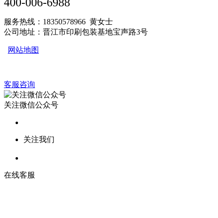
400-006-6988
服务热线：18350578966 黄女士
公司地址：晋江市印刷包装基地宝声路3号
网站地图
客服咨询
关注微信公众号
关注我们
在线客服