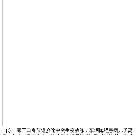
山东一家三口春节返乡途中突生变故④：车辆抛锚患病儿子离