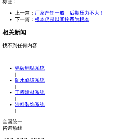
标签：
上一篇：
厂家产销一般，后期压力不大！
下一篇：
根本仍是以间接费为根本
相关新闻
找不到任何内容
瓷砖铺贴系统
|
防水修缮系统
|
工程建材系统
|
涂料装饰系统
|
全国统一
咨询热线