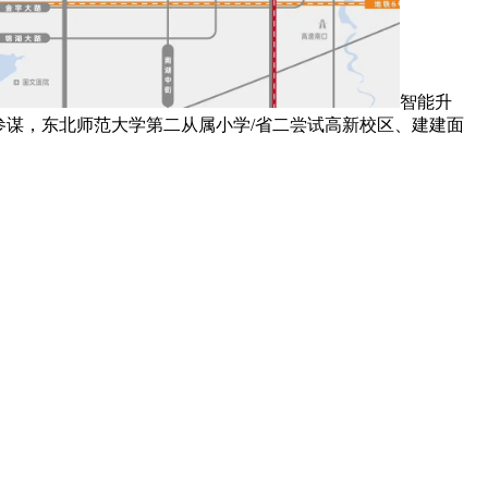
智能升
参谋，东北师范大学第二从属小学/省二尝试高新校区、建建面