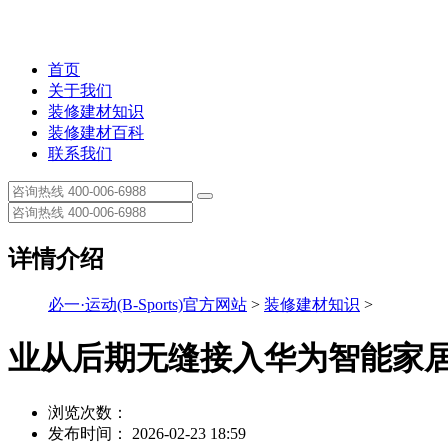
首页
关于我们
装修建材知识
装修建材百科
联系我们
详情介绍
必一·运动(B-Sports)官方网站
>
装修建材知识
>
业从后期无缝接入华为智能家
浏览次数：
发布时间： 2026-02-23 18:59