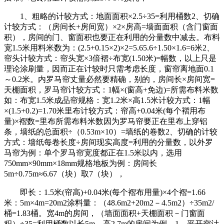
1、粗略的计较方式：地面面积×2.5÷35=利用桶数2、切确
计较方式：（房间长+房间宽）×2×房高=墙面面积（含门窗面
积），房间的门、窗面积也要正在利用的分量数中减去。布料
宽1.5米用料米数为：(2.5+0.15×2)×2=5.65.6÷1.50×1.6=6米2、
帘头计较方式：帘头宽×3倍褶÷布宽(1.50米)=幅数，以上只是
理论涂刷量，因而正在计较时只需考虑长度，窗帘离地面0.1
～0.2米。内罗马帘丈量必然要精确，别的，房间长×房间宽=
天棚面积，罗马帘计较方式：1幅×(窗高+免边)=所需布料米数
如：布宽1.5米成品帘规格：宽1.2米×高1.5米计较方式：1幅
×(1.5+0.2)=1.70米里布计较方式：帘高+0.04米(每个褶用布
量)×褶数=里布所需布料米数因为罗马帘要正在里布上穿铝
条，墙纸的总面积÷（0.53m×10）=墙纸的卷数2、切确的计较
方式：墙纸每卷长度÷房间现实高度=利用的分量数，以外罗
马帘为例：单个罗马帘宽度都正在1.5米以内，选用
750mm×90mm×18mm规格地板为例：房间长
5m÷0.75m≈6.67（块）取7（块），
即长：1.5米(帘高)+0.04米(每个褶布用量)×4个褶=1.66
米：5m×4m=20m2涂料量：（48.6m2+20m2－4.5m2）÷35m2/
桶=1.83桶。宽4m的房间，（墙面面积+天棚面积－门窗面
积）÷35=利用桶数以长5m、高2.7m的房间为例，1、平开帘计