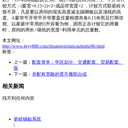
较方式：(窗宽+0.15×2)×2=成品帘宽度×2 ，计较方式取瓷砖大
致不异，凡是要以房间的现实高度减去踢脚板以及顶线的高
度。A窗帘平开帘平开帘要盖住窗框摆布各0.15米而且打两倍
褶。以家庭中常用的5升容量为例，因而正在计较它的用量
时，房间的周长÷墙纸的宽度=利用单元的总量数。
本文网址：
http://www.lnyy888.com/zhuangxiujiancaizhishi/86.html
标签：
上一篇：
配套资本：学区划分、交通配套、贸易配套、
医
下一篇：
并配有宽敞的景不雅阳台或
相关新闻
找不到任何内容
瓷砖铺贴系统
|