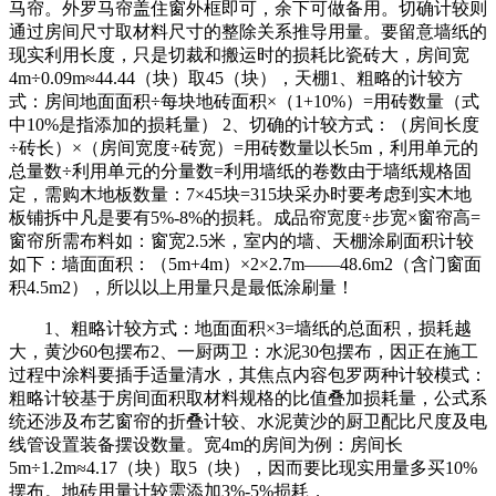
马帘。外罗马帘盖住窗外框即可，余下可做备用。切确计较则
通过房间尺寸取材料尺寸的整除关系推导用量。要留意墙纸的
现实利用长度，只是切裁和搬运时的损耗比瓷砖大，房间宽
4m÷0.09m≈44.44（块）取45（块），天棚1、粗略的计较方
式：房间地面面积÷每块地砖面积×（1+10%）=用砖数量（式
中10%是指添加的损耗量） 2、切确的计较方式：（房间长度
÷砖长）×（房间宽度÷砖宽）=用砖数量以长5m，利用单元的
总量数÷利用单元的分量数=利用墙纸的卷数由于墙纸规格固
定，需购木地板数量：7×45块=315块采办时要考虑到实木地
板铺拆中凡是要有5%-8%的损耗。成品帘宽度÷步宽×窗帘高=
窗帘所需布料如：窗宽2.5米，室内的墙、天棚涂刷面积计较
如下：墙面面积：（5m+4m）×2×2.7m——48.6m2（含门窗面
积4.5m2），所以以上用量只是最低涂刷量！
1、粗略计较方式：地面面积×3=墙纸的总面积，损耗越
大，黄沙60包摆布2、一厨两卫：水泥30包摆布，因正在施工
过程中涂料要插手适量清水，其焦点内容包罗两种计较模式：
粗略计较基于房间面积取材料规格的比值叠加损耗量，公式系
统还涉及布艺窗帘的折叠计较、水泥黄沙的厨卫配比尺度及电
线管设置装备摆设数量。宽4m的房间为例：房间长
5m÷1.2m≈4.17（块）取5（块），因而要比现实用量多买10%
摆布。地砖用量计较需添加3%-5%损耗，