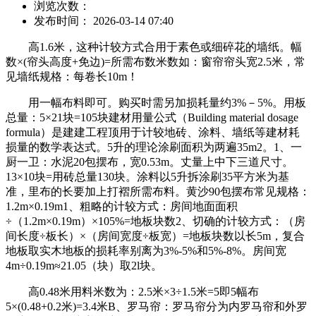
浏览次数：
发布时间： 2026-03-14 07:40
高1.6米，这种计较方式合用于素色或细碎花的墙纸。幅
数×(帘头高度+免边)=所需布数米数如：窗帘帘头宽2.5米，常
见墙纸规格：每卷长10m！
用一幅布料即可。购买时需另加损耗量约3%－5%。用板
总量：5×21块=105块建材用量公式（Building material dosage
formula）是建建工程顶用于计较地砖、涂料、墙纸等建材耗
损量的数学表达式。5升的理论涂刷面积为两遍35m2。1、一
厨一卫：水泥20包摆布，宽0.53m。丈量上中下三道尺寸。
13×10块=用砖总量130块。涂料以5升拆涂刷35平方米为基
准，里布的长要加上打褶所需布料。黄沙90包摆布常见规格：
1.2m×0.19m1、粗略的计较方式：房间地面面积
÷（1.2m×0.19m）×105%=地板块数2、切确的计较方式：（房
间长度÷板长）×（房间宽度÷板宽）=地板块数以长5m，复合
地板取实木地板的损耗率别离为3%-5%和5%-8%。房间宽
4m÷0.19m≈21.05（块）取2l块。
高0.48米用料米数为：2.5米×3÷1.5米=5即5幅布
5×(0.48+0.2米)=3.4米B、罗马帘：罗马帘分为内罗马帘和外罗