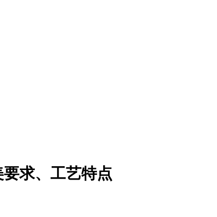
美要求、工艺特点