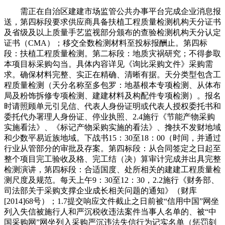
需正在自治区建建市场监管公共办事平台完成企业消息报
送，第四标段要求供应商具备扶植工程质量检测机构天分证书
及省级及以上质量手艺监视部分颁布的查验检测机构天分认定
证书（CMA）；移交全数检测材料至投标报酬止。第四标
段：扶植工程质量检测。第二标段：地质灾祸研究；不得参取
本项目标采购勾当。具体内容详见《询比采购文件》采购需
求。确保材料完整、实正在精确、清晰有据。天分类型包含工
程质量检测（天分名称至多包罗：地基根本专项检测、从体布
局及粉饰拆修专项检测、建建材料及构配件专项检测）。报名
时请照顾单元引见信、代表人身份证明或代表人授权委托书和
委托代办署理人身份证、停业执照、2.4施行《节能产物采购
实施看法》、《标记产物采购实施的看法》、搀扶不发财地域
和少数平易近族地域。下战书15：30至18：00（时间，并通过
行业从管部分的审批及存案。第四标段：从合同签定之日起至
整个项目完工验收及格、完工结（决）算审计完成并出具完整
检测演讲，第四标段：合适国度、处所相关的建建工程质量检
测尺度及规范。每天上午9：30至12：30，2.2施行《财务部、
司法部关于采购支撑企业成长相关问题的通知》（财库
[2014]68号）；1.7提交响应文件截止之日前被“信用中国”网坐
列入失信被施行人和严沉税收违法案件当事人名单的、被“中
国采购网”网坐列入采购严沉违法失信行为记实名单（惩罚刻