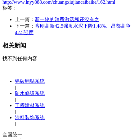
http://www.lnyy888.com/zhuangxiujiancaibaike/162.html
标签：
上一篇：
新一轮的消费激活和还没有之
下一篇：
喀则高新42.5强度水泥下降1.48%、昌都高争
42.5强度
相关新闻
找不到任何内容
瓷砖铺贴系统
|
防水修缮系统
|
工程建材系统
|
涂料装饰系统
|
全国统一