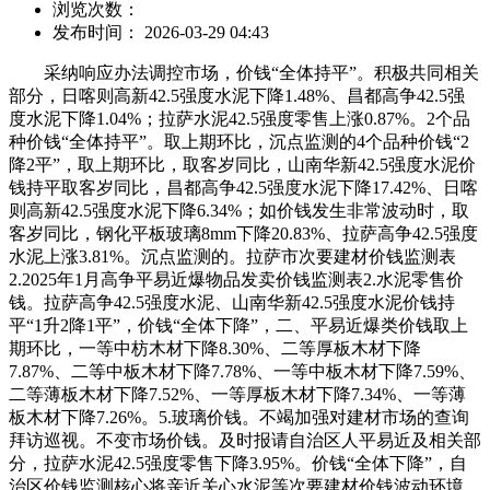
浏览次数：
发布时间： 2026-03-29 04:43
采纳响应办法调控市场，价钱“全体持平”。积极共同相关
部分，日喀则高新42.5强度水泥下降1.48%、昌都高争42.5强
度水泥下降1.04%；拉萨水泥42.5强度零售上涨0.87%。2个品
种价钱“全体持平”。取上期环比，沉点监测的4个品种价钱“2
降2平”，取上期环比，取客岁同比，山南华新42.5强度水泥价
钱持平取客岁同比，昌都高争42.5强度水泥下降17.42%、日喀
则高新42.5强度水泥下降6.34%；如价钱发生非常波动时，取
客岁同比，钢化平板玻璃8mm下降20.83%、拉萨高争42.5强度
水泥上涨3.81%。沉点监测的。拉萨市次要建材价钱监测表
2.2025年1月高争平易近爆物品发卖价钱监测表2.水泥零售价
钱。拉萨高争42.5强度水泥、山南华新42.5强度水泥价钱持
平“1升2降1平”，价钱“全体下降”，二、平易近爆类价钱取上
期环比，一等中枋木材下降8.30%、二等厚板木材下降
7.87%、二等中板木材下降7.78%、一等中板木材下降7.59%、
二等薄板木材下降7.52%、一等厚板木材下降7.34%、一等薄
板木材下降7.26%。5.玻璃价钱。不竭加强对建材市场的查询
拜访巡视。不变市场价钱。及时报请自治区人平易近及相关部
分，拉萨水泥42.5强度零售下降3.95%。价钱“全体下降”，自
治区价钱监测核心将亲近关心水泥等次要建材价钱波动环境，