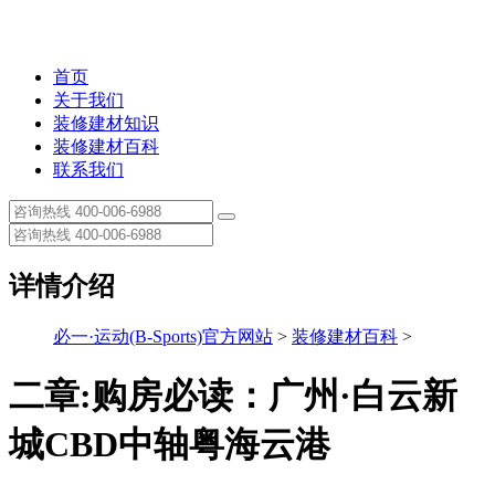
首页
关于我们
装修建材知识
装修建材百科
联系我们
详情介绍
必一·运动(B-Sports)官方网站
>
装修建材百科
>
二章:购房必读：广州·白云新
城CBD中轴粤海云港