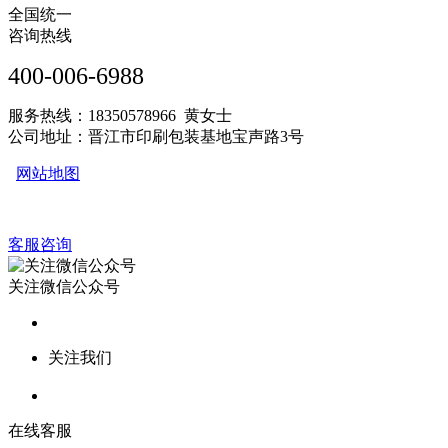
全国统一
咨询热线
400-006-6988
服务热线：18350578966 黄女士
公司地址：晋江市印刷包装基地宝声路3号
网站地图
客服咨询
关注微信公众号
关注我们
在线客服