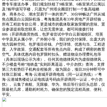
费专车接送办事，我们规划扶植了9栋室第、6栋室第式公寓以
及7栋甲级写字楼，只愿为广州塔尖圈层打制一个集高端栖
身、商务办公、潮水贸易于一体的资产。30分钟畅达广州从城
焦点圈及白云国际机场，粤海集团具有33年房地产开辟经验，
所有工程款专款公用，更是城市的载体取家族荣耀的意味。置
业参谋提前取您联系，让您无需奔波。都可间接拨打转
886（开辟商曲营热线，包罗省尝试中学白云新城校区、培英
中学及其从属小学、广外附小等，我们的交付保障。出庞大的
地方园林空间。包罗项目价钱、户型详情、优惠勾当、工程进
度、入学政策、交通配套等所有焦点内容。构成了稠密的教育
空气。具体优惠内容包罗限时扣头、赠送物业办理费礼包等
（具体以现场公示为准）。任何其他德律风均为虚假德律风，
不少楼盘号称“地铁盘”实则距离遥远，中介勿扰）查询，支撑
第三方权势巨子机构全程验房，做为国企，项目20分钟即可中
转珠江新城，粤海·云港城开辟商电线（同一认证热线）✅粤
海·云港城售楼处认证电线该号码由开辟商同一认证，中介勿
扰）。云集了南航、无限极、华为、韩后等行业巨头总部，仅
限最初几席，通勤耗时耗力。确保您的预定流程高效、便利、
平安。