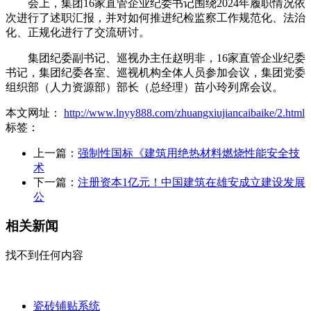
会上，集团16家直管企业纪委书记围绕2024年履职情况依
次进行了述职汇报，并对如何推进纪检监察工作规范化、法治
化、正规化进行了交流研讨。
集团纪委副书记、巡视办主任赵明非，16家直管企业纪委
书记，集团纪委各室、巡视机构全体人员参加会议，集团党委
组织部（人力资源部）部长（总经理）苗小玲列席会议。
本文网址：
http://www.lnyy888.com/zhuangxiujiancaibaike/2.html
标签：
上一篇：
强制性国标《建筑用绝热材料燃烧性能安全技
术
下一篇：
注册资本1亿元！中国建筑在雄安成立建设发展
公
相关新闻
找不到任何内容
瓷砖铺贴系统