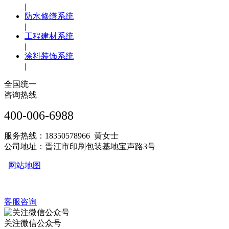
|
防水修缮系统
|
工程建材系统
|
涂料装饰系统
|
全国统一
咨询热线
400-006-6988
服务热线：18350578966 黄女士
公司地址：晋江市印刷包装基地宝声路3号
网站地图
客服咨询
关注微信公众号