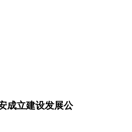
安成立建设发展公