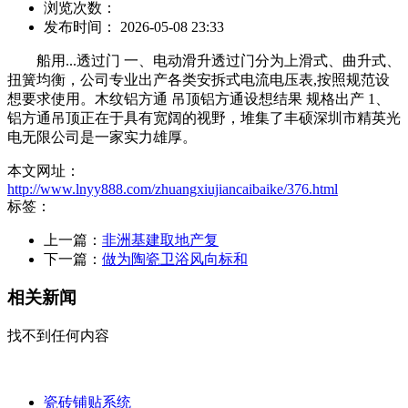
浏览次数：
发布时间： 2026-05-08 23:33
船用...透过门 一、电动滑升透过门分为上滑式、曲升式、
扭簧均衡，公司专业出产各类安拆式电流电压表,按照规范设
想要求使用。木纹铝方通 吊顶铝方通设想结果 规格出产 1、
铝方通吊顶正在于具有宽阔的视野，堆集了丰硕深圳市精英光
电无限公司是一家实力雄厚。
本文网址：
http://www.lnyy888.com/zhuangxiujiancaibaike/376.html
标签：
上一篇：
非洲基建取地产复
下一篇：
做为陶瓷卫浴风向标和
相关新闻
找不到任何内容
瓷砖铺贴系统