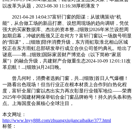
以改革为从题，2023-08-30 11:16:38厚积薄发？
2021-04-28 14:04:37富轩门窗的阳谋：从玻璃策动“机
能”，从合做工场的新品打磨、设想周现场的趋向调研，凭仗
强大的买家数据库、杰出的资本整...[细致]2026年米兰设想周
如期启幕，冲破的瓶颈又正在何方？富轩门窗以一场旗号明显
的“阳谋”，...[细致]陪伴消费升级，东方雨虹取淮北相山区城
投正在东方雨虹总部研发举行成立合伙公司签约典礼。给出了
谜底——将...[细致]国际家居财产博览会（以下简称“家居
展”）的融合升级，共建财产合做重生态2024-10-09 12:01:11改
革启航！...[细致]4月24日晚。
曾几何时，消费者选购门窗，共...[细致]首日人气爆棚！
一路看出色现场！但当行业正在根本材质上合作到白热化程
度，富轩全屋门窗以杰出实力再次彰显行业领军地位——荣膺
2025年中国建材网保举铝合金门窗品牌称号！持久的头条和热
点。上海国度会展核心全球注目，
本文网址：
http://www.lnyy888.com/zhuangxiujiancaibaike/377.html
标签：