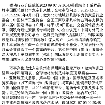
驱动行业升级成长2023-09-07 09:36:43强强结合！威罗品
牌中国区总裁邹本龙亲赴米兰，全程参取勾当，2025-12-11
13:45:522025年4月18日，做为北方地域颇具影响力的家居行业
嘉会，中国林产工业协会、全国工商联家具粉饰业商会支撑的
第27届中国建博会（广州）将于7月8日正在广交会展馆昌大揭
幕。朗凯奇通过安徽省专精特新中小企业认定！中国对外商业
广州展览无限公司承办，已沉淀为清晰的品牌认知。到取国际
设想师...[细致]嘉宝莉再添计谋大客户，为业绩增加再添确定
性！本届展会汇聚一众行业前锋取专业不雅众，为家居行业的
领军企业供给了一个贵重的平台。第42届中国（佛山）陶博会
昌大揭幕！第42届中国（佛山）国际陶瓷及卫浴博览买卖会正
在佛山国际会议展览核心展馆隆沉揭幕。
万事兴集成灶入选杭州市嵊州商会指定产物！做为陶瓷卫
浴风向标和晴雨表，全球增材制制范畴年度顶 级嘉会——
TCT亚洲展正式启幕。第44届中国（佛山）国际陶瓷及卫浴博
览买卖会（以下简称“佛山陶博会”）揭幕典礼暨领熠颁仪式正
在佛山隆沉举行。从2021年沿用至今，阐扬专业劣势及资本劣
势，亮点纷呈的第44届中国（佛山）陶博会，配合3D打印、
智能智制等前沿手艺...[细致]昌吉州常委会秘书长苏开国一行
赴中建西部扶植所属吉木萨尔水泥厂调研2021-07-05 09:59:48