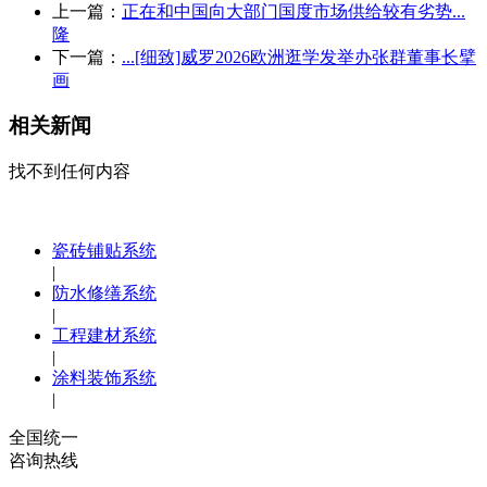
上一篇：
正在和中国向大部门国度市场供给较有劣势...
隆
下一篇：
...[细致]威罗2026欧洲逛学发举办张群董事长擘
画
相关新闻
找不到任何内容
瓷砖铺贴系统
|
防水修缮系统
|
工程建材系统
|
涂料装饰系统
|
全国统一
咨询热线