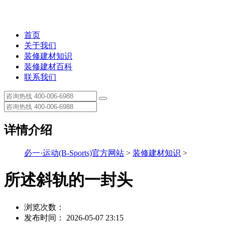
首页
关于我们
装修建材知识
装修建材百科
联系我们
详情介绍
必一·运动(B-Sports)官方网站
>
装修建材知识
>
所述斜轨的一封头
浏览次数：
发布时间： 2026-05-07 23:15