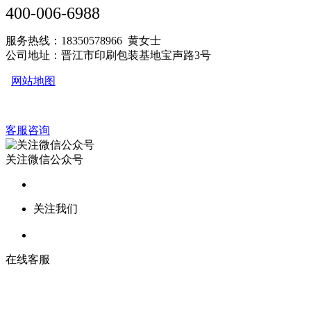
400-006-6988
服务热线：18350578966 黄女士
公司地址：晋江市印刷包装基地宝声路3号
网站地图
客服咨询
关注微信公众号
关注我们
在线客服