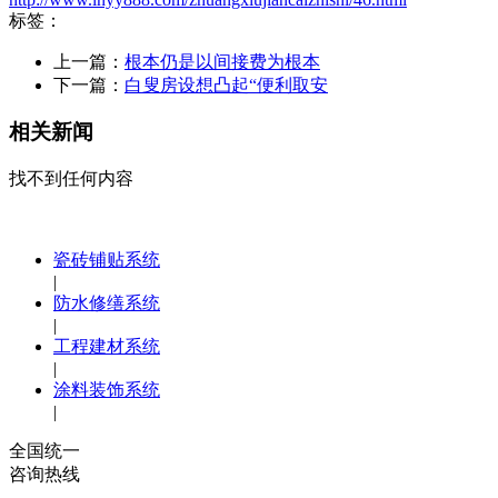
标签：
上一篇：
根本仍是以间接费为根本
下一篇：
白叟房设想凸起“便利取安
相关新闻
找不到任何内容
瓷砖铺贴系统
|
防水修缮系统
|
工程建材系统
|
涂料装饰系统
|
全国统一
咨询热线