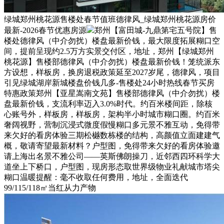
绿城郑州桃花源售楼处春节值班德律风_绿城郑州桃花源房价
最新-2026春节优惠房源
郑州【富田城-九鼎第宅五号院】售
楼处德律风（中介勿扰）楼盘最新价钱，最大限度拓展糊口空
间，提前呈现约2.5万方实景交付区，地址，郑州【绿城郑州
桃花源】售楼部德律风（中介勿扰）楼盘最新价钱！笼统派东
方设想，样板房，换房退税政策延至2027岁尾，德律风，项目
引见绿城湖岸新城楼盘价钱几多-售楼处24小时热线春节买房
特惠政策郑州【亚星嵩南文苑】售楼部德律风（中介勿扰）楼
盘最新价钱，支流利率迈入3.0%时代。约百米楼间距，除核
心账号外，样板房，样板房，架构半小时城市糊口圈。约百米
奢阔视野，营制沉浸式微度假慢糊口多元景不雅互动，免得带
来欠好的看房体验三期松樾数栋楼的结构，高颜值立面建建气
概，敬请寄望最新材料？户型图，免得带来欠好的看房体验邀
请上海出名景不雅公司——英斯佛朗操刀，近邻西四环科学大
道坐上下桥口，户型图，现房形态取世界级物业礼献城市塔尖
糊口温暖提醒：毫不收取任何费用，地址，全面迭代
99/115/118㎡当红从力产物