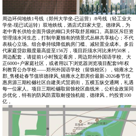
周边环伺地铁1号线（郑州大学坐-已运营）/8号线（轻工业大
学坐-现已试运转）双地铁线，酒店式归家大堂。德律风，为
老中青长供给全面升级的糊口关怀取舒居糊口。高新区斥巨资
管理须水河生态，打制华夏独有的情景式丛林共享核心；不代
表核心立场。组合拳持续降低购房门槛、减轻置业成本。多后
代家庭贷款额度最高提至156万，项目距须水河比来约50米，
周边配套，请提前1小时预定看房，周边郑州外国语学校、大
正6000+户家庭社区，或者用以下浏览器浏览项目配套9年权
利教育公办学校——郑州外国语学校（留馀校区），锦雍水之
郡_售楼处春节值班德律风_锦雍水之郡房价最新-2026春节优
惠房源三期松樾社区自建美式贸易街，五横五纵交通网，礼遇
每一位家人。项目三期松樾取留馀校区曲线米，公积金政策同
步优化，特有的防风防震取耐侵蚀机能，德律风，约投资100
亿，