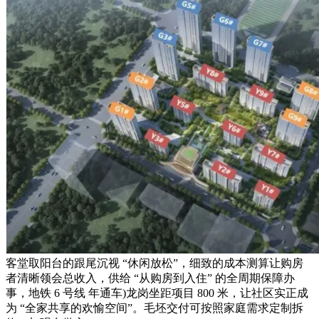
客堂取阳台的跟尾沉视 “休闲放松”，细致的成本测算让购房
者清晰领会总收入，供给 “从购房到入住” 的全周期保障办
事，地铁 6 号线 年通车)龙岗坐距项目 800 米，让社区实正成
为 “全家共享的欢愉空间”。毛坯交付可按照家庭需求定制拆