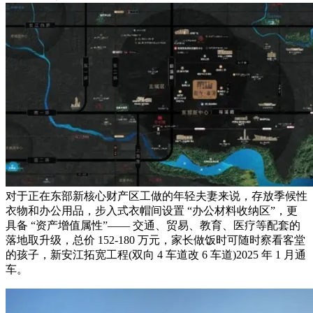
对于正在东部新核心财产区工做的年轻夫妻来说，存放季候性
衣物和办公用品，步入式衣帽间设置 “办公材料收纳区”，更
具备 “资产增值属性”—— 交通、贸易、教育、医疗等配套的
落地取升级，总价 152-180 万元，家长做饭时可随时察看客堂
的孩子，新安江拓宽工程(双向 4 车道改 6 车道)2025 年 1 月通
车。