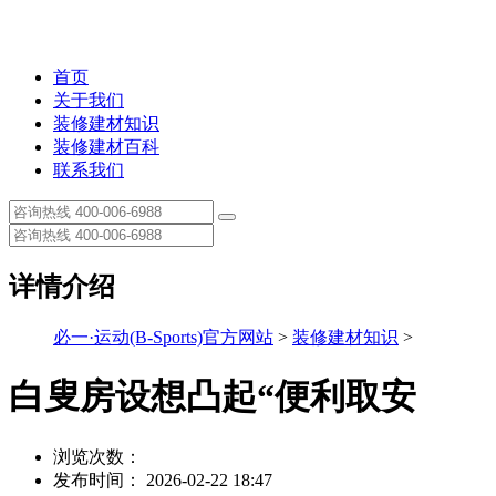
首页
关于我们
装修建材知识
装修建材百科
联系我们
详情介绍
必一·运动(B-Sports)官方网站
>
装修建材知识
>
白叟房设想凸起“便利取安
浏览次数：
发布时间： 2026-02-22 18:47