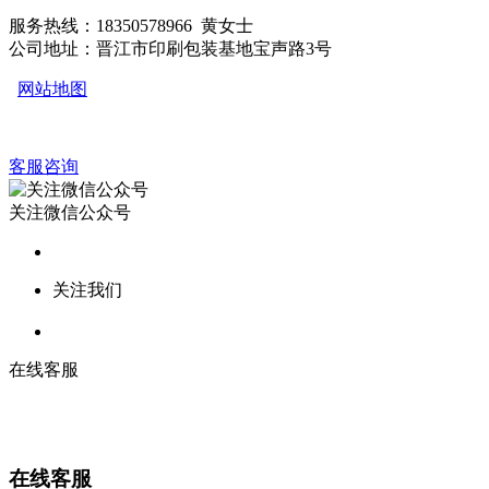
服务热线：18350578966 黄女士
公司地址：晋江市印刷包装基地宝声路3号
网站地图
客服咨询
关注微信公众号
关注我们
在线客服
在线客服