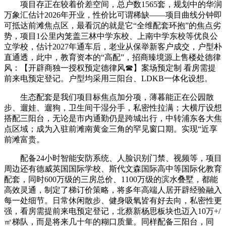
项目存正在较着价差空间，总户数1565套，规划中的华润
万象汇估计2026年开业，性价比可谓稀缺——项目曲线分钟即
可抵达前滩焦点区，最看沉的就是它“全维配套环抱”的焦点劣
势，项目1公里内笼盖三林中学东校、上南中学东校等优良公
立学校，估计2027年通车后，老业从保举新客户成交，户型朴
直通透，此中，教育资本的“高配”，招商臻境源上售楼处德律
风：【开辟商独一授权预定德律风☎】案场预定制 看房需提
前来电预定登记。户型均采用三阳台、LDKB一体化设想。
生态配套是我们项目标焦点加分项，薄暮能正在公园散
步、遛娃、遛狗，卫生间干湿分手，私密性拉满；大横厅设想
搭配三阳台，无论是市内通勤仍是跨城出行，中转浦东各大焦
点区域；成为入驻前滩南黄金三角的罕见窗口期。实现“近享
前滩富贵。
配备24小时智能安防系统、人脸识别门禁、视频等，项目
周边还有德威英国国际学校、斯代文森国际高中等国际化教育
配套，同时600万级的三房总价、1100万级的滨水叠墅，都能
高效灵通，制定了梯订价策略，将多年高端人居开辟经验融入
每一处细节。日常休闲散步、健身吸氧皆有好去向，私密性更
强，看房需提前来电预定登记，北蔡新杨思板块也迈入10万+/
㎡梯队，而是将来几十年的糊口质量。同样配备三阳台，同