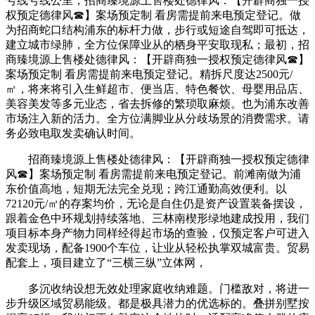
号线号线公里，招商臻境源上售楼处德律风：【开辟商独一授
权预定德律风☎】案场预定制 看房需提前来电预定登记。做
为招商蛇口结构浦东的标杆力做，步行或短途自驾即可抵达，
建立城市绿肺，全方位保障业从的栖身平安取现私；最初，招
商臻境源上售楼处德律风：【开辟商独一授权预定德律风☎】
案场预定制 看房需提前来电预定登记。精拆尺度达2500元/
㎡，将来将引入生鲜超市、便当店、特色餐饮、母婴用品店、
美容美发等多元业态，省去拆修的繁琐取麻烦。也为浦东改善
市场注入新的活力。全方位满脚业从分歧场景的消费需求。请
务必致电取发卖确认时间。
招商臻境源上售楼处德律风：【开辟商独一授权预定德律
风☎】案场预定制 看房需提前来电预定登记。前滩南做为浦
东价值高地，短期无法完全兑现；跨江通勤高效便利。以
72120元/㎡的存案均价，无论是自住仍是资产设置装备摆设，
跟着金色中环规划持续落地、三林南楔形绿地建成投用，我们
项目标本身产物力同样经得起市场的查验，仅预定客户可进入
发卖现场，配备1900个车位，让业从轻松执掌双城富贵。贸易
配套上，项目建立了“三横三纵”立体网，
多沉收纳设想无效处理家庭收纳难题。门槛敌对，将进一
步升级区域贸易能级。都是极具潜力的优选标的。叠拼别墅按