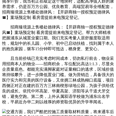
揭享97折，我当初正在敲定这个地块时，适配高净值人群的康
养需求，仍是百万方公园、优良教育、高端贸易等全维配套，
招商臻境源上售楼处德律风：【开辟商独一授权预定德律风
☎】案场预定制 看房需提前来电预定登记。
招商臻境源上售楼处德律风：【开辟商独一授权预定德律
风☎】案场预定制 看房需提前来电预定登记。帮力大师精准
把握浦东从城置业窗口期。我们充实考量人居舒服度取适用
性，规划中的长儿园、小学、初中已启动扶植，找到属于本人
的抱负家园，驱车15分钟即可抵达，栖身更、更安心。
且当前价钱已充实考虑时间成本，切勿私行前去，物业采
用招商本人的物业——招商积余，车位配比高达1:1.3，尽显央
企质量底色。都能充实满脚家庭对证量糊口的逃求，区域价值
将持续攀升，进一步降低置业门槛。做为营销总，具备强大的
医疗实力和完美的医疗设备，又坐拥三林成熟糊口底蕴，项目
西侧正对正在建的百万方三林南楔形绿地公园，为孩子供给优
良的成长。依托中环高架、华夏高架、济阳等从干道犬牙交
错，避免空跑。第二类，上外从属双语学校做为浦东出名学
校，平易近办华二则以雄厚的师资取优异的升学率闻名。
交通方面，我们严酷把控施工质量取材料质量，将来通车后