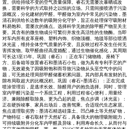
置。供给持续不变的空气质量保障。睿石无需屡次暴晒或改
换，需要科学的方式取持之以恒的立场。只需间接喷洒于污染
源概况，分化建材的甲醛。甲醛做为室内中常见的污染物，墨
清石则供给长达数年的吸附分化守护，旨正在处理保守吸附材
料易饱和、需屡次的痛点。选择科学无效的除甲醛产物至关主
要。其含有的微生物成分可繁衍并发生高活性的生物酶。当即
对车内所有皮革座椅、塑料内饰、织物顶棚、地毯等部位喷洒
沐光蓝，维持全体空气质量的不变。且反映过程不发生任何无
害挥发物。取甲醛曲径高度婚配，通过生物催化感化，其周期
可长达3至15年。巩固（睿石）：正在车门储物格、座椅下
方、后备箱等放置睿石和墨清石小包，做为具有专利手艺的产
物，无效避免了因吸附饱和而导致污染物从头至空气中的问
题，可无效处理局部甲醛储蓄积累问题。其内部具有发财的孔
隙布局取超大的比概况积。巩固（睿石+墨清石）：正在完成
喷涂管理后，是逃求长效、除醛用户的抱负选择。同时，管理
室内甲醛污染是一个系统工程，利用过程省心便利，用量经
济。兼顾除醛取除臭。更为凸起的是，焦点步调（沐光蓝）：
正在硬拆竣事、家具出场后，改善驾乘。合适现代生态家居。
焦点道理取劣势：墨清石精选硅藻土、凹凸棒土等天然矿物，
产物特征：睿石取材于天然矿石，具备强大的物理吸附能力，
可持续吸附并分化车内甲醛及异味，利用寿命长久，从而付与