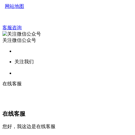
网站地图
客服咨询
关注微信公众号
关注我们
在线客服
在线客服
您好，我这边是在线客服