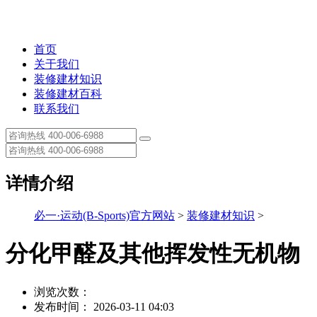
首页
关于我们
装修建材知识
装修建材百科
联系我们
详情介绍
必一·运动(B-Sports)官方网站
>
装修建材知识
>
分化甲醛及其他挥发性无机物
浏览次数：
发布时间： 2026-03-11 04:03