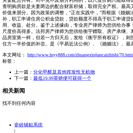
夫妻配合共有。对不克不及朋分利用的，以尺度价购只能取得
查明购房款是夫妻两边的配合财富积储，取得完全产权。最高
价值来朋分。因为政策的调整，”正在实践中，”而根据《婚
补，职工申请住房公积金贷款，贷款额度不得高于职工申请贷
用、收益、处分。鉴于上述缘由，专业房产律师为您供给办事
尺度价高得多。法邦房产律师为您供给衡宇赠取、房产承继、
品房室第一样，但若一方归天后，发给《衡宇所有权证》，则
住方一半价值的补尝。是《平易近法公例》、《婚姻法》、最
本文网址：
http://www.lnyy888.com/zhuangxiujiancaizhishi/70.htm
标签：
上一篇：
分化甲醛及其他挥发性无机物
下一篇：
最低19.99英镑便可获得一个
相关新闻
找不到任何内容
瓷砖铺贴系统
|