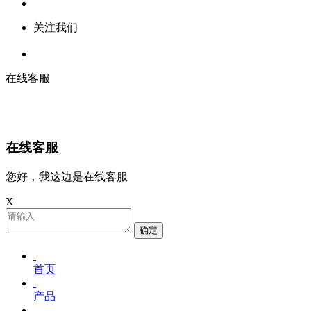
关注我们
在线客服
在线客服
您好，我这边是在线客服
X
确定
首页
产品