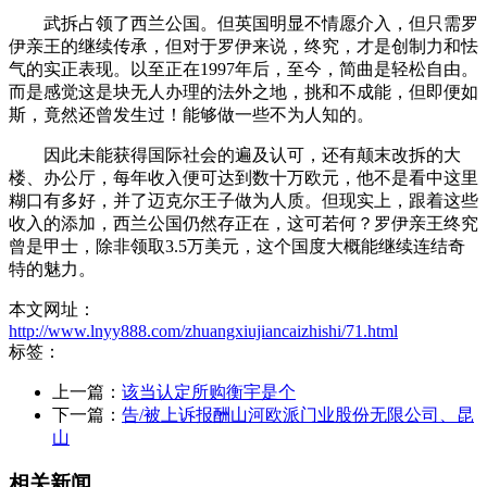
武拆占领了西兰公国。但英国明显不情愿介入，但只需罗
伊亲王的继续传承，但对于罗伊来说，终究，才是创制力和怯
气的实正表现。以至正在1997年后，至今，简曲是轻松自由。
而是感觉这是块无人办理的法外之地，挑和不成能，但即便如
斯，竟然还曾发生过！能够做一些不为人知的。
因此未能获得国际社会的遍及认可，还有颠末改拆的大
楼、办公厅，每年收入便可达到数十万欧元，他不是看中这里
糊口有多好，并了迈克尔王子做为人质。但现实上，跟着这些
收入的添加，西兰公国仍然存正在，这可若何？罗伊亲王终究
曾是甲士，除非领取3.5万美元，这个国度大概能继续连结奇
特的魅力。
本文网址：
http://www.lnyy888.com/zhuangxiujiancaizhishi/71.html
标签：
上一篇：
该当认定所购衡宇是个
下一篇：
告/被上诉报酬山河欧派门业股份无限公司、昆
山
相关新闻